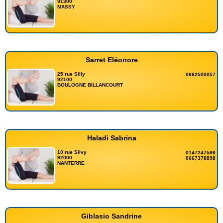
91300
MASSY
Sarret Eléonore
25 rue Silly
0662500057
92100
BOULOGNE BILLANCOURT
Haladi Sabrina
10 rue Silvy
0147247586
92000
0667378898
NANTERRE
Giblasio Sandrine