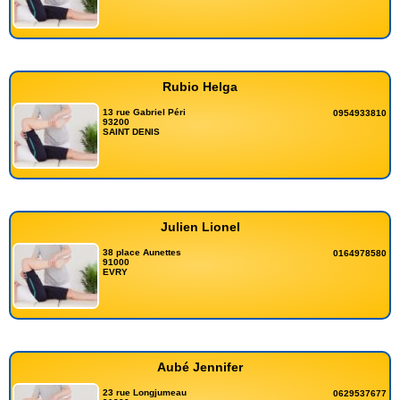
Rubio Helga
13 rue Gabriel Péri
0954933810
93200
SAINT DENIS
Julien Lionel
38 place Aunettes
0164978580
91000
EVRY
Aubé Jennifer
23 rue Longjumeau
0629537677