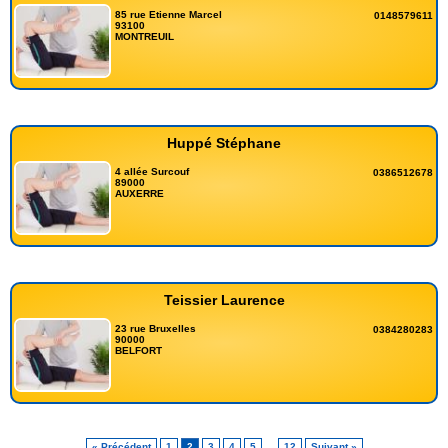
85 rue Etienne Marcel
0148579611
93100
MONTREUIL
Huppé Stéphane
4 allée Surcouf
0386512678
89000
AUXERRE
Teissier Laurence
23 rue Bruxelles
0384280283
90000
BELFORT
« Précédent
1
2
3
4
5
…
12
Suivant »