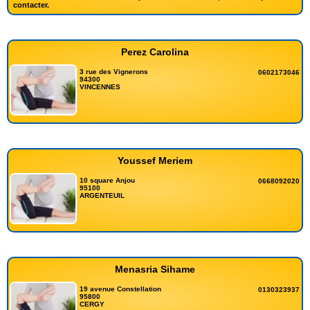
contacter.
Perez Carolina
3 rue des Vignerons
0602173046
94300
VINCENNES
Youssef Meriem
10 square Anjou
0668092020
95100
ARGENTEUIL
Menasria Sihame
19 avenue Constellation
0130323937
95800
CERGY