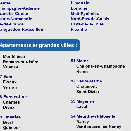
entre
Limousin
hampagne-Ardenne
Lorraine
ranche-Comté
Midi-Pyrénées
aute-Normandie
Nord-Pas-de-Calais
le-de-France
Pays-de-la-Loire
anguedoc-Roussillon
Picardie
épartements et grandes villes :
Montélimar
51 Marne
Romans-sur-Isère
Châlons-en-Champagne
Valence
Reims
7 Eure
52 Haute-Marne
Évreux
Chaumont
Vernon
Saint-Dizier
8 Eure-et-Loir
53 Mayenne
Chartres
Laval
Dreux
54 Meurthe-et-Moselle
9 Finistère
Nancy
Brest
Vandoeuvre-lès-Nancy
Quimper