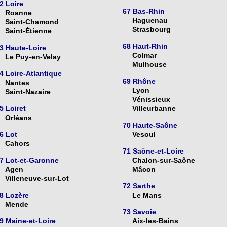
2 Loire
67 Bas-Rhin
Roanne
Haguenau
Saint-Chamond
Strasbourg
Saint-Étienne
68 Haut-Rhin
3 Haute-Loire
Colmar
Le Puy-en-Velay
Mulhouse
4 Loire-Atlantique
69 Rhône
Nantes
Lyon
Saint-Nazaire
Vénissieux
5 Loiret
Villeurbanne
Orléans
70 Haute-Saône
6 Lot
Vesoul
Cahors
71 Saône-et-Loire
7 Lot-et-Garonne
Chalon-sur-Saône
Agen
Mâcon
Villeneuve-sur-Lot
72 Sarthe
8 Lozère
Le Mans
Mende
73 Savoie
9 Maine-et-Loire
Aix-les-Bains