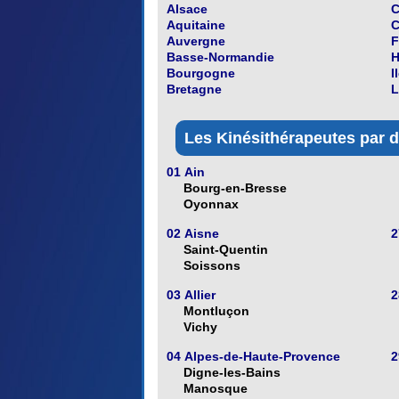
Alsace
C
Aquitaine
C
Auvergne
F
Basse-Normandie
H
Bourgogne
I
Bretagne
L
Les Kinésithérapeutes par d
01 Ain
Bourg-en-Bresse
Oyonnax
02 Aisne
2
Saint-Quentin
Soissons
03 Allier
2
Montluçon
Vichy
04 Alpes-de-Haute-Provence
2
Digne-les-Bains
Manosque