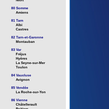
Niort
80 Somme
Amiens
81 Tarn
Albi
Castres
82 Tarn-et-Garonne
Montauban
83 Var
Fréjus
Hyères
La Seyne-sur-Mer
Toulon
84 Vaucluse
Avignon
85 Vendée
La Roche-sur-Yon
86 Vienne
Châtellerault
Poitiers