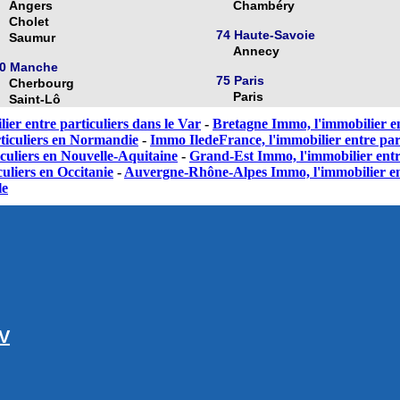
Angers
Chambéry
Cholet
74 Haute-Savoie
Saumur
Annecy
0 Manche
75 Paris
Cherbourg
Paris
Saint-Lô
ier entre particuliers dans le Var
-
Bretagne Immo, l'immobilier en
ticuliers en Normandie
-
Immo IledeFrance, l'immobilier entre part
culiers en Nouvelle-Aquitaine
-
Grand-Est Immo, l'immobilier entr
uliers en Occitanie
-
Auvergne-Rhône-Alpes Immo, l'immobilier en
le
GV