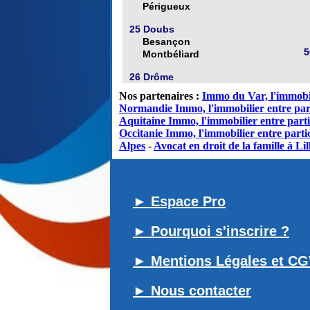
Périgueux
25 Doubs
Besançon
5
Montbéliard
26 Drôme
Nos partenaires :
Immo du Var, l'immobil
Normandie Immo, l'immobilier entre par
Aquitaine Immo, l'immobilier entre parti
Occitanie Immo, l'immobilier entre partic
Alpes
-
Avocat en droit de la famille à Lil
► Espace Pro
► Pourquoi s'inscrire ?
► Mentions Légales et C
► Nous contacter