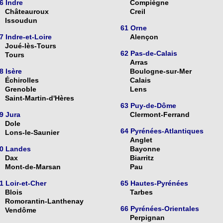
6 Indre
Compiègne
Châteauroux
Creil
Issoudun
61 Orne
7 Indre-et-Loire
Alençon
Joué-lès-Tours
62 Pas-de-Calais
Tours
Arras
8 Isère
Boulogne-sur-Mer
Échirolles
Calais
Grenoble
Lens
Saint-Martin-d'Hères
63 Puy-de-Dôme
9 Jura
Clermont-Ferrand
Dole
64 Pyrénées-Atlantiques
Lons-le-Saunier
Anglet
0 Landes
Bayonne
Dax
Biarritz
Mont-de-Marsan
Pau
1 Loir-et-Cher
65 Hautes-Pyrénées
Blois
Tarbes
Romorantin-Lanthenay
66 Pyrénées-Orientales
Vendôme
Perpignan