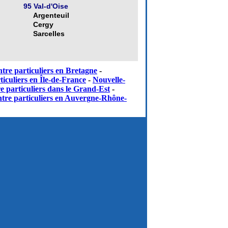
95 Val-d'Oise
Argenteuil
Cergy
Sarcelles
tre particuliers en Bretagne
-
iculiers en Île-de-France
-
Nouvelle-
e particuliers dans le Grand-Est
-
tre particuliers en Auvergne-Rhône-