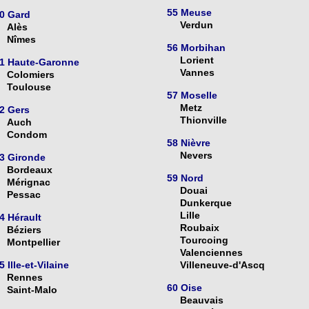
55 Meuse
0 Gard
Verdun
Alès
Nîmes
56 Morbihan
Lorient
1 Haute-Garonne
Vannes
Colomiers
Toulouse
57 Moselle
Metz
2 Gers
Thionville
Auch
Condom
58 Nièvre
Nevers
3 Gironde
Bordeaux
59 Nord
Mérignac
Douai
Pessac
Dunkerque
Lille
4 Hérault
Roubaix
Béziers
Tourcoing
Montpellier
Valenciennes
5 Ille-et-Vilaine
Villeneuve-d'Ascq
Rennes
60 Oise
Saint-Malo
Beauvais