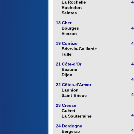
La Rochelle
4
Rochefort
Saintes
18 Cher
Bourges
4
Vierzon
19 Corrèze
4
Brive-la-Gaillarde
Tulle
21 Côte-d'Or
4
Beaune
Dijon
4
22 Côtes-d'Armor
Lannion
4
Saint-Brieuc
23 Creuse
Guéret
4
La Souterraine
24 Dordogne
4
Bergerac