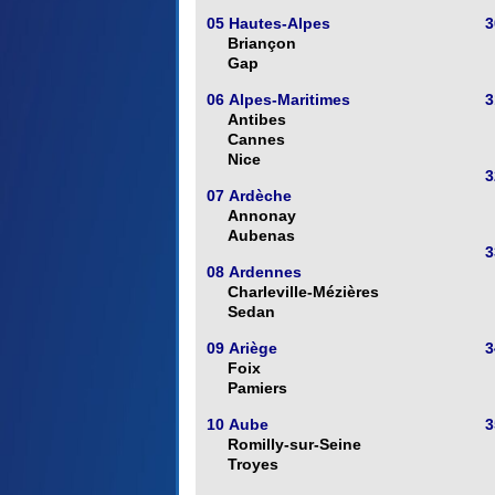
05 Hautes-Alpes
3
Briançon
Gap
06 Alpes-Maritimes
3
Antibes
Cannes
Nice
3
07 Ardèche
Annonay
Aubenas
3
08 Ardennes
Charleville-Mézières
Sedan
09 Ariège
3
Foix
Pamiers
10 Aube
3
Romilly-sur-Seine
Troyes