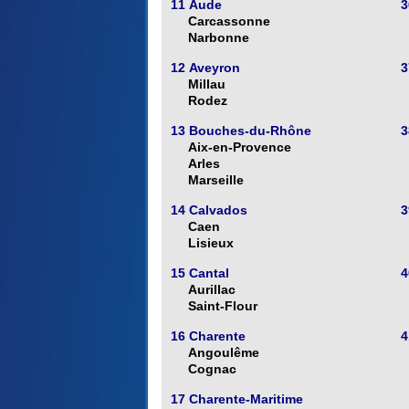
11 Aude
3
Carcassonne
Narbonne
12 Aveyron
3
Millau
Rodez
13 Bouches-du-Rhône
3
Aix-en-Provence
Arles
Marseille
14 Calvados
3
Caen
Lisieux
15 Cantal
4
Aurillac
Saint-Flour
16 Charente
4
Angoulême
Cognac
17 Charente-Maritime